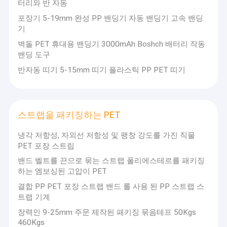
터리와 반 자동
포장기 5-19mm 완성 PP 밴딩기 자동 밴딩기 고속 밴딩
기
벽돌 PET 휴대용 밴딩기 3000mAh Boshch 배터리 작동
밴딩 도구
반자동 띠기 5-15mm 띠기 플라스틱 PP PET 띠기
스트랩을 패키징하는 PET
냉각 저항성, 자외선 저항성 및 팽창 강도를 가진 직물
PET 포장 스트립
밴드 벨트를 끈으로 묶는 스트랩 폴리에스테르를 패키징
집
하는 엠보싱된 고압이 PET
결합 PP PET 포장 스트랩 밴드 롤 사용 된 PP 스트랩 스
첸젠 지아투 플라스틱 기계 회사
중국의 포장 산업에서
제품
PP/PET 스트랩 생산 라인을 위한 통합 솔루션의 선도 공급자
트랩 기계
이며, 또한 PP 스트랩과 PET 플라스틱 스틸 스트랩의 전문 제
장력인 9-25mm 주문 제작된 패키징 묶음테프 50Kgs
VR 쇼
조업체입니다..와 함께
거의 30 년의 경험
플라스틱 포장 기계
460Kgs
분야에 깊이 뿌리를 두고 있으며, 회사는 연구 개발, 설계, 제조,