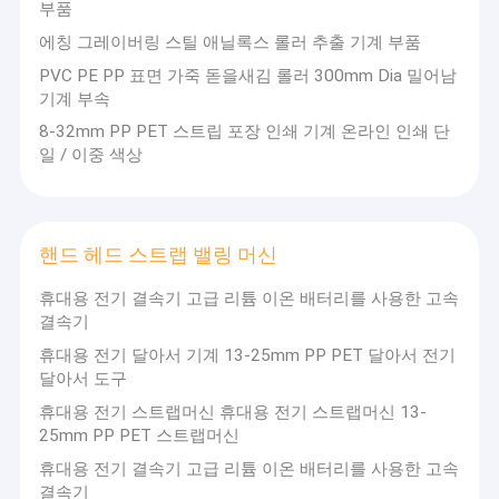
프
부품
으로
린
개선,
에칭 그레이버링 스틸 애닐록스 롤러 추출 기계 부품
팅
그리
머
고 글
PVC PE PP 표면 가죽 돋을새김 롤러 300mm Dia 밀어남
신,
로벌
기계 부속
플
포장
라
8-32mm PP PET 스트립 포장 인쇄 기계 온라인 인쇄 단
산업
스
에서
일 / 이중 색상
틱
신뢰
추
할 수
출
있는
스
장기
크
핸드 헤드 스트랩 밸링 머신
파트
린
너가
변
될 것
휴대용 전기 결속기 고급 리튬 이온 배터리를 사용한 고속
경
을 약
결속기
기,
속합
추
휴대용 전기 달아서 기계 13-25mm PP PET 달아서 전기
니다.
출
달아서 도구
머
신
휴대용 전기 스트랩머신 휴대용 전기 스트랩머신 13-
부
25mm PP PET 스트랩머신
품,
자
휴대용 전기 결속기 고급 리튬 이온 배터리를 사용한 고속
동
결속기