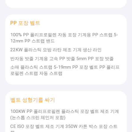
판매 및 서비스를 통합합니다. 깊은 기술 축적과 안정적인 제
우리 에 관한 것
품 품질에 의존하며,그것은 국내외에서 고객으로부터 광범위
한 신뢰와 인정을 받았습니다..
공장 투어
전문 장비 제조 · 안정적이고 효율적
PP 포장 벨트
우
장비는
품질 관리
100% PP 폴리프로필렌 자동 포장 기계용 PP 스트랩 5-
리
성숙한
12mm PP 스트랩 밴드
는
기술과
저희와 연락
연
지능형
22KW 플라스틱 모방 라탄 제조 기계 생산 라인
구
제어 시
개
스템을
뉴스
반자동 밧줄 기계용 고속 PP 밧줄 5mm PP 포장 밧줄
발
채택하
소매 플라스틱 스트랩 5-19mm PP 포장 벨트 PP 폴리프
과
고 있으
사건
생
며 높은
로필렌 스트랩 자동 스트랩
산
자동화,
에
낮은 에
초
너지 소
점
비, 안
PP 스트랩 만드는 기계
벨트 성형기를 싸기
을
정적인
맞
작동 및
기계를 만드는 PET 스트랩
추
쉬운 유
100KW PP 폴리프로필렌 플라스틱 포장 벨트 제조 기계
고
지보수
(논스톱 스크린 체인저 포함)
PP
를 특징
PP 스트랩 밴드 압출 라인
CE ISO 포장 벨트 제조 기계 350W 카튼 박스 포장 스트
스
으로합
트
니다.