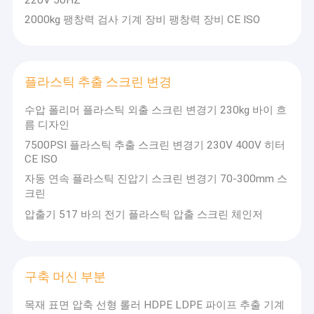
틱
품
우선,
엠
질
2000kg 팽창력 검사 기계 장비 팽창력 장비 CE ISO
윈-윈
보
통
협
싱
제
력"의
롤
가
비즈
경
러,
니스
능
험
PP
플라스틱 추출 스크린 변경
철학
·
&
을 준
PET
힘
수하
수압 폴리머 플라스틱 외출 스크린 변경기 230kg 바이 흐
스
·
여 회
름 디자인
트
봉
사는
랩
사
7500PSI 플라스틱 추출 스크린 변경기 230V 400V 히터
기술
와
적으
CE ISO
이
로 혁
더,
자동 연속 플라스틱 진압기 스크린 변경기 70-300mm 스
신을
튼
크린
계속
비
력
하고
즈
압출기 517 바의 전기 플라스틱 압출 스크린 체인저
테
있습
니
스
니다.
스
트
제품
머
철
및 서
신,
학
비스
구축 머신 부분
스
품질
트
을 지
목재 표면 압축 선형 롤러 HDPE LDPE 파이프 추출 기계
랩
속적