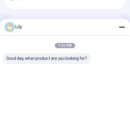
흡
수
머
신,
스
공압 결속기
Lily
크
루
공기 띠기 기계 Hot Melt Pet Strapping Machine A19 모
피
델의 포장 도구
더,
1:31 PM
소
공압 스트래핑 기계 핫멜트 PET 스트래핑 기계 포장 도구
각
PP PET 스트래핑 포함
Good day, what product are you looking for?
기,
등)
펌마 스트랩 머신 PP PET 스트랩 머신 모델 번호가 있는
가
포장 도구, 펌마 작동
있
공압 스트래핑 기계 열융착 PET 공압 스트래핑 툴 조절
습
니
밸브 포함
다.
PP 스트랩 만드는 기계
5-19mm 맞춤형 자동 스크린 변경기 PP 스트랩 제작 기
계 4 추출 라인 240kg/H