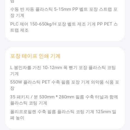
랩
PET 스트랩 압출 라인
랩
그것은
수동 반 자동 플라스틱 5-15mm PP 벨트 포장 스트랩 포
생
PP /
장 기계
산
가죽끈 밴드 권상기
PET 스
기계 장비 외에도, 우리는 고품질 P
라
트랩을
PLC 제어 150-650kg/H 포장 벨트 제조 기계 PP PET 스
PET 플라스틱 강철 스트랩의 생산
인,
생산 할
자동 포장 기계
트랩 제조
자체 표준화 된 생산 작업실을 가지
PET
수 있습
다:
플
니다. 5
라
스트랩을 패키징하는 PET
PP 스트랩:
탄력성과 비용 효율
′′
스
데, 카튼, 패키지, 가볍고 중형 
19mm
틱
수 있습니다.
의 너비
PP 포장 벨트
포장 테이프 인쇄 기계
스
와 0.4 ′′
틸
PET 플라스틱 스틸 스트랩:
높은
1.2mm
L 봉인자를 가진 10-12mm 폭 뻗기 포장 플라스틱 코팅
스
화 방지 및 좋은 온도 저항성, 건
벨트 성형기를 싸기
의 두께
트
강, 유리, 화학 물질 및 금속과 
기계
로, 80 ′′
랩
물품을 묶는 데 널리 사용됩니다
포장 테이프 인쇄 기계
500kg
550W 플라스틱 PET 수축 필름 포장 기계 의약품 식품 포
생
/ h에서
원자재 선택, 진압형조, 스트레칭
장
산
생산 용
일링 검사,모든 프로세스는 엄격
플라스틱 필름 엠보스 기계
라
량이 있
제를 통해 각 팩의 띠가 안정적인
35 패키지 / 분 530mm * 280mm 필름 수축 터널과 함께
인,
으며,
를 보장합니다., 균일한 두께와 
플라스틱 코팅 기계
보
인장 시험기
맞춤형
조
폴리프로필렌 수축 필름 플라스틱 코팅 기계 125mm 밀
디자인
장
을 지원
폐 높이
플라스틱 추출 스크린 변경
거의 30 년의 산업 비:
비
합니다.
외 시장 요구와 생산 
(
핸
스를 잘 알고 있어 고