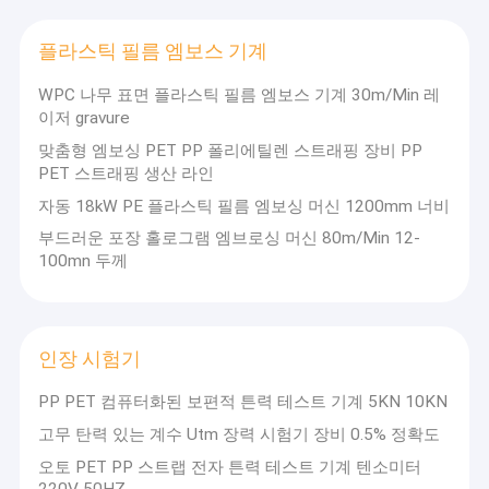
드
전체 기
구축 머신 부분
맞춤형 생산 라인 솔
헤
계의 핵
스트랩링 제품을 제공
드
심 부품
플라스틱 필름 엠보스 기계
핸드 헤드 스트랩 밸링 머신
있습니다.
스
은 고품
트
질의 재
원스톱 서비스:
장비 선
WPC 나무 표면 플라스틱 필름 엠보스 기계 30m/Min 레
래
료로 정
공압 결속기
업실 계획, 설치 및 시공
이저 gravure
핑
밀 처리
술 교육 및 판매 후 
머
되어 있
까지 모든 과정에 대한
맞춤형 엠보싱 PET PP 폴리에틸렌 스트래핑 장비 PP
신,
으며,
적인 후속고객들의 
PET 스트래핑 생산 라인
플
장수 기
해결하는 것.
라
간과 낮
자동 18kW PE 플라스틱 필름 엠보싱 머신 1200mm 너비
스
세계 시장 구조:
제품은
은 실패
틱
적으로 잘 팔리고 동
부드러운 포장 홀로그램 엠브로싱 머신 80m/Min 12-
율을 특
코
아, 중동, 유럽, 아프리
징으로
100mn 두께
팅
많은 국가와 지역으로
합니다.
머
되어 좋은 브랜드 명성
고객이
신,
었습니다.
높은 효
높
율과 저
자
은
렴한 생
인장 시험기
체
정
산을 달
공
"품질
밀
성하도
PP PET 컴퓨터화된 보편적 튼력 테스트 기계 5KN 10KN
지향,
장
도
록 돕는
혁신
생
플
고무 탄력 있는 계수 Utm 장력 시험기 장비 0.5% 정확도
것.
의 영
산
라
혼,
오토 PET PP 스트랩 전자 튼력 테스트 기계 텐소미터
·
스
고객
220V 50HZ