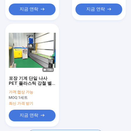
구축 머신 부분
지금 연락
지금 연락
핸드 헤드 스트랩 밸링 머신
공압 결속기
포장 기계 단일 나사
PET 플라스틱 강철 벨
트 기계 100% 병 껍질
가격:
협상 가능
생산을 위한 PET 벨트
MOQ:
1세트
제조 기계
최신 가격 받기
지금 연락