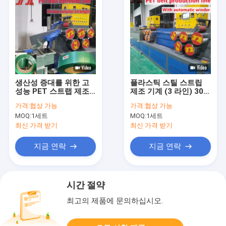
생산성 증대를 위한 고
플라스틱 스틸 스트립
성능 PET 스트랩 제조
제조 기계 (3 라인) 300-
기계
360KGS/H ISO와 함께
가격:
협상 가능
가격:
협상 가능
4000L 사전 건조 타워
MOQ:
1세트
MOQ:
1세트
최신 가격 받기
최신 가격 받기
지금 연락
지금 연락
시간 절약
최고의 제품에 문의하십시오.