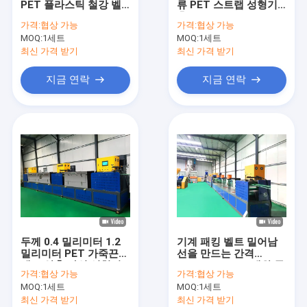
PET 플라스틱 철강 벨
류 PET 스트랩 성형기 3
PET 스트랩 압출 라인
트 생산 라인 단일 나사
출력 300kgs/H
가격:
협상 가능
가격:
협상 가능
진압기와 PET 벨트 제
MOQ:
가죽끈 밴드 권상기
1세트
MOQ:
1세트
조 기계
최신 가격 받기
최신 가격 받기
자동 포장 기계
지금 연락
지금 연락
스트랩을 패키징하는 PET
PP 포장 벨트
벨트 성형기를 싸기
포장 테이프 인쇄 기계
플라스틱 필름 엠보스 기계
두께 0.4 밀리미터 1.2
기계 패킹 벨트 밀어남
인장 시험기
밀리미터 PET 가죽끈
선을 만드는 간격
밴드 압출 라인 성형기
0.6mm 1.2mm 애완 동
가격:
협상 가능
가격:
협상 가능
물 결박
플라스틱 추출 스크린 변경
MOQ:
1세트
MOQ:
1세트
최신 가격 받기
최신 가격 받기