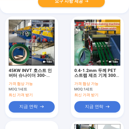
요구 사항 제공
45KW INVT 호스트 인
0.4-1.2mm 두께 PET
버터 슈나이더 300-
스트랩 제조 기계 300-
350KG / H와 함께 PET
350kg/h 생산 용량
가격:
협상 가능
가격:
협상 가능
스트랩 제조 기계
MOQ:
1세트
MOQ:
1세트
최신 가격 받기
최신 가격 받기
지금 연락
지금 연락