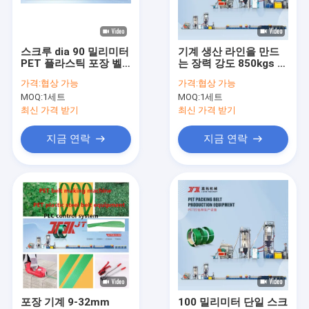
우리 에 관한 것
공장 투어
스크루 dia 90 밀리미터
기계 생산 라인을 만드
PET 플라스틱 포장 벨
는 장력 강도 850kgs 플
품질 관리
트 성형기 2 방식 실린더
라스틱 애완 동물 결박
가격:
협상 가능
가격:
협상 가능
MOQ:
1세트
MOQ:
1세트
저희와 연락
최신 가격 받기
최신 가격 받기
뉴스
지금 연락
지금 연락
사건
PP 스트랩 만드는 기계
기계를 만드는 PET 스트랩
PP 스트랩 밴드 압출 라인
포장 기계 9-32mm
100 밀리미터 단일 스크