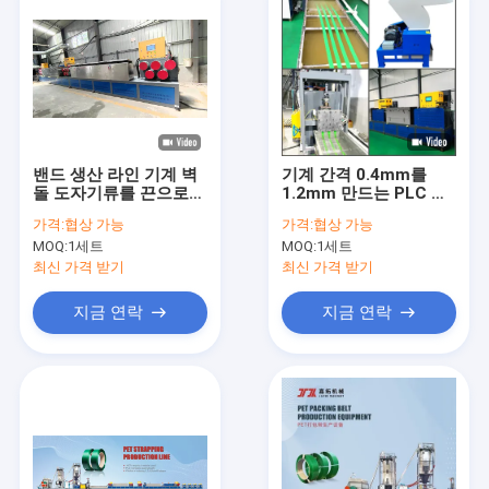
밴드 생산 라인 기계 벽
기계 간격 0.4mm를
돌 도자기류를 끈으로
1.2mm 만드는 PLC 통
묶는 INVT 인버터 PET
제 시스템 애완 동물 결
가격:
협상 가능
가격:
협상 가능
박
MOQ:
1세트
MOQ:
1세트
최신 가격 받기
최신 가격 받기
지금 연락
지금 연락
집
제품
VR 쇼