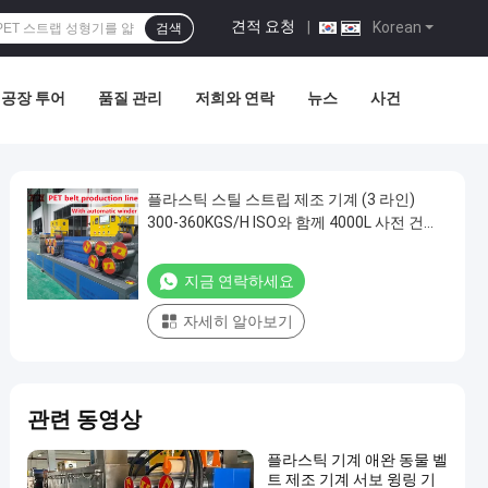
견적 요청
|
Korean
검색
공장 투어
품질 관리
저희와 연락
뉴스
사건
플라스틱 스틸 스트립 제조 기계 (3 라인)
300-360KGS/H ISO와 함께 4000L 사전 건조
타워
지금 연락하세요
자세히 알아보기
관련 동영상
플라스틱 기계 애완 동물 벨
트 제조 기계 서보 윙링 기