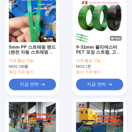
5mm PP 스트래핑 밴드
9-32mm 폴리에스터
(완전 자동 스트래핑 기
PET 포장 스트랩, 고강
계용, 엠보싱 표면)
도 350-1100kgf 강철
가격:
협상 가능
가격:
협상 가능
스트랩 대체
MOQ:
100롤
MOQ:
1톤
최신 가격 받기
최신 가격 받기
지금 연락
지금 연락
집
제품
VR 쇼