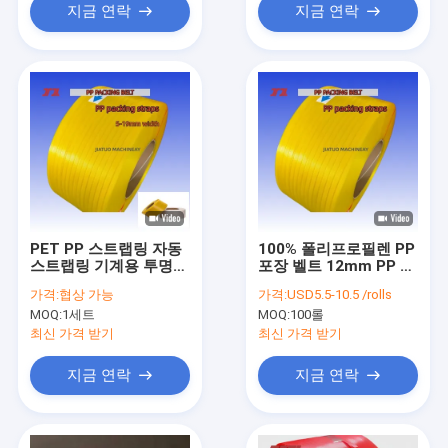
지금 연락
지금 연락
PET PP 스트랩링 자동
100% 폴리프로필렌 PP
스트랩링 기계용 투명한
포장 벨트 12mm PP 포
15mm PP 스트랩링 벨
장 벨트
가격:
협상 가능
가격:
USD5.5-10.5 /rolls
트
MOQ:
1세트
MOQ:
100롤
최신 가격 받기
최신 가격 받기
지금 연락
지금 연락