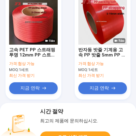
고속 PET PP 스트래핑
반자동 밧줄 기계용 고
투명 12mm PP 스트래
속 PP 밧줄 5mm PP 포
핑 벨트 (자동 스트래핑
장 밧줄
가격:
협상 가능
가격:
협상 가능
기계용)
MOQ:
1세트
MOQ:
1세트
최신 가격 받기
최신 가격 받기
지금 연락
지금 연락
시간 절약
최고의 제품에 문의하십시오.