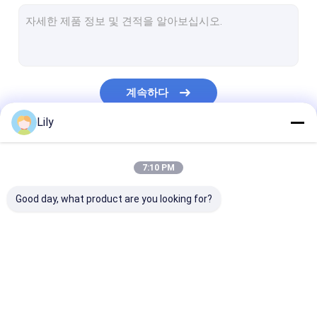
PET 스트랩 압출 라인
가죽끈 밴드 권상기
자동 포장 기계
계속하다
스트랩을 패키징하는 PET
Lily
PP 포장 벨트
우리의 카테고리
벨트 성형기를 싸기
7:10 PM
포장 테이프 인쇄 기계
Good day, what product are you looking for?
플라스틱 필름 엠보스 기계
인장 시험기
PP 스트랩 만드는 기계
기계를 만드는 PET 스
PP 스트랩 밴드
플라스틱 추출 스크린 변경
트랩
인