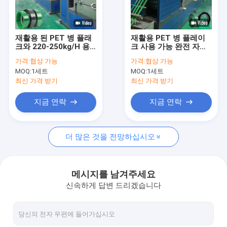
우리 에 관한 것
공장 투어
재활용 된 PET 병 플래
재활용 PET 병 플레이
크와 220-250kg/H 용
크 사용 가능 완전 자동
품질 관리
량으로 완전 자동 PET
PET 스트래핑 밴드 생
가격:
협상 가능
가격:
협상 가능
스트래핑 밴드 생산 라
산 라인
MOQ:
1세트
MOQ:
1세트
인
저희와 연락
최신 가격 받기
최신 가격 받기
뉴스
지금 연락
지금 연락
사건
더 많은 것을 전망하십시오
PP 스트랩 만드는 기계
메시지를 남겨주세요
신속하게 답변 드리겠습니다
기계를 만드는 PET 스트랩
PP 스트랩 밴드 압출 라인