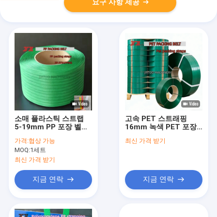
요구 사항 제공
소매 플라스틱 스트랩
고속 PET 스트래핑
5-19mm PP 포장 벨트
16mm 녹색 PET 포장
PP 폴리프로필렌 스트
벨트 (공압 스트래핑 기
가격:
협상 가능
최신 가격 받기
랩 자동 스트랩
계용)
MOQ:
1세트
최신 가격 받기
지금 연락
지금 연락