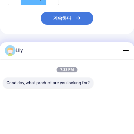
계속하다
추천된 제품
Lily
7:33 PM
Good day, what product are you looking for?
자동 온라인 로고 인쇄
CE PP 플라스틱 코팅
9-32mm 폭 PE
기계 PP PET 포장 스트
머신 스틸 파이프 프로
랩 PE 필름 크
랩 플라스틱 외출
필 수축 랩 머신
포장기, 롤당 5
최고의 가격
최고의 가격
최고의 