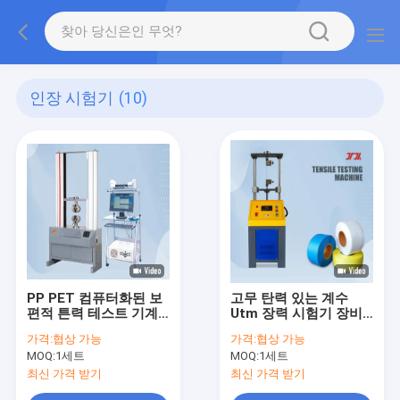
인장 시험기
(10)
PP PET 컴퓨터화된 보
고무 탄력 있는 계수
편적 튼력 테스트 기계
Utm 장력 시험기 장비
5KN 10KN
0.5% 정확도
가격:
협상 가능
가격:
협상 가능
MOQ:
1세트
MOQ:
1세트
최신 가격 받기
최신 가격 받기