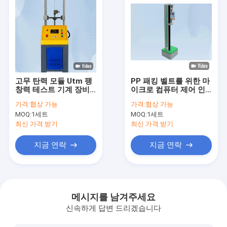
고무 탄력 모듈 Utm 팽
PP 패킹 벨트를 위한 마
창력 테스트 기계 장비
이크로 컴퓨터 제어 인
0.5% 정확성 팽창력 테
장 시험기
가격:
협상 가능
가격:
협상 가능
스트 기계 0.5%
MOQ:
1세트
MOQ:
1세트
최신 가격 받기
최신 가격 받기
지금 연락
지금 연락
집
제품
메시지를 남겨주세요
신속하게 답변 드리겠습니다
VR 쇼