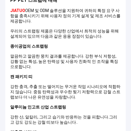
PP PET 스트랩에 대해
JIATUO
OEM 및 ODM 솔루션을 지원하여 귀하의 특정 요구 사
항을 충족시키기 위해 사용자 정의 기계 설계 및 제조 서비스를
제공합니다.
우리의 스트랩링 제품은 다양한 산업에서 최적의 성능을 위해
설계되어 있으며 다음과 같은 응용 장점이 있습니다.
종이공업의 스트랩링
깔끔하고 깔끔한 뭉치 결과를 제공합니다. 강한 부식 저항성,
강황 없는 특성, 높은 탄력성 및 사용자 친화적 인 조작을 특징
으로합니다.
캔 패키지 띠
강한 충격, 추출 또는 떨어지는 무거운 작업 시나리오에 적합하
지 않습니다. 중등 탄력성과 우수한 찢기 저항력으로 강철 스트
랩보다 더 나은 유연성을 자랑합니다.
집
알루미늄 인고트 산업 스트랩링
첸젠 지아투 플라스틱 기계 회사
중국의 포장 산업에서
제품
PP/PET 스트랩 생산 라인을 위한 통합 솔루션의 선도 공급자
강한 산, 알칼리, 그리고 습기와 반응하는 것을 피합니다.그리
이며, 또한 PP 스트랩과 PET 플라스틱 스틸 스트랩의 전문 제
고 강도 강도는 강철 띠보다 높습니다..
VR 쇼
조업체입니다..와 함께
거의 30 년의 경험
플라스틱 포장 기계
분야에 깊이 뿌리를 두고 있으며, 회사는 연구 개발, 설계, 제조,