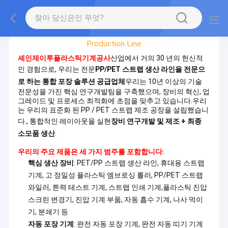
공장 투어
Production Line
셰인제이투플라스틱기계공사
산업에서 거의 30 년의 헌신적
인 경험으로, 우리는 전문
PP/PET 스트랩 생산 라인을 전문으
로 하는 통합 포장 솔루션 공급업체
우리는 10년 이상의 기술
전문성을 가진 핵심 연구개발팀을 구축했으며, 장비의 혁신, 업
그레이드 및 프로세스 최적화에 초점을 맞추고 있습니다.우리
는 우리의 표준화 된 PP / PET 스트랩 제조 공장을 설립했습니
다., 통합적인 레이아웃을 실현
장비 연구개발 및 제조 + 최종
소모품 생산
.
우리의 주요 제품은 세 가지 범주를 포함합니다:
핵심 생산 장비
: PET/PP 스트랩 생산 라인, 휴대용 스트랩
기계, 고 정밀성 플라스틱 엠브로싱 롤러, PP/PET 스트랩
와일러, 튼력 테스트 기계, 스트랩 인쇄 기계,플라스틱 진압
스크린 변경기, 진압 기계 부품, 자동 흡수 기계, 나사 먹이
기, 분쇄기 등
자동 포장 기계
: 완전 자동 포장 기계, 완전 자동 띠기 기계