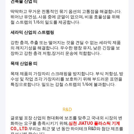
건축물 산업 띠
판매 및 서비스를 통합합니다. 깊은 기술 축적과 안정적인 제
우리 에 관한 것
품 품질에 의존하며,그것은 국내외에서 고객으로부터 광범위
딱딱하고 무거운 전통적인 묶기 옵션의 고통점을 해결합니다.
한 신뢰와 인정을 받았습니다..
뛰어난 유연성, 사용 중에 균열이 없으며, 비용 효율성을 위해
공장 투어
철 스트랩의 1/6의 밀도를 제공합니다.
전문 장비 제조 · 안정적이고 효율적
우
장비는
품질 관리
세라믹 산업의 스트랩링
리
성숙한
는
기술과
강한 충격, 추출 또는 떨어지는 것을 견딜 수 없는 세라믹 제품
저희와 연락
연
지능형
의 깨지기성을 해결합니다. 우수한 팽창 유지, 낮은 긴장을 보
구
제어 시
장하고 강한 충격 저항,장거리 운송에 적합합니다..
개
스템을
뉴스
목재 산업용 띠
발
채택하
과
고 있으
사건
목재 제품의 가장자리 스크래핑을 방지합니다. 부식 저항성, 방
생
며 높은
수성 및 작업 조각 가장자리를 보호하기 위해 부드러운 표면을
산
자동화,
특징으로합니다. 밀도는 강철 스트랩의 1/6에 불과합니다.
에
낮은 에
초
너지 소
점
비, 안
PP 스트랩 만드는 기계
을
정적인
맞
작동 및
기계를 만드는 PET 스트랩
추
쉬운 유
고
지보수
PP
를 특징
PP 스트랩 밴드 압출 라인
스
으로합
트
니다.