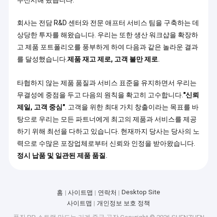
PET 스트랩 압출 라인
랩
그것은
생
PP /
산
가죽끈 밴드 권상기
PET 스
기계 장비 외에도, 우리는 고품질 P
라
트랩을
PET 플라스틱 강철 스트랩의 생산
인,
생산 할
자동 포장 기계
자체 표준화 된 생산 작업실을 가지
PET
수 있습
R&D
다:
플
니다. 5
라
스트랩을 패키징하는 PET
글로벌 포장 산업의 현대화에 보조를 맞추고 국내외 시장의 변
PP 스트랩:
탄력성과 비용 효율
′′
스
화하는 요구를 충족시키기 위해,
심천 JIATUO 플라스틱 기계
데, 카튼, 패키지, 가볍고 중형 
19mm
틱
CO., LTD.
우리는 최근 몇 년 동안 하이테크 R&D와 첨단 제조를
수 있습니다.
의 너비
PP 포장 벨트
스
우선시해 왔습니다.
와 0.4 ′′
틸
PET 플라스틱 스틸 스트랩:
높은
1.2mm
스
화 방지 및 좋은 온도 저항성, 건
벨트 성형기를 싸기
의 두께
회사는 전담 R&D 센터와 전문 애프터 서비스 팀을 구축하는 데
트
강, 유리, 화학 물질 및 금속과 
로, 80 ′′
랩
물품을 묶는 데 널리 사용됩니다
상당한 투자를 해왔습니다. 우리는 또한 생산 워크샵을 확장하
포장 테이프 인쇄 기계
500kg
생
/ h에서
원자재 선택, 진압형조, 스트레칭
고 제품 포트폴리오를 풍부하게 하여 다음과 같은 놀라운 결과
산
생산 용
일링 검사,모든 프로세스는 엄격
플라스틱 필름 엠보스 기계
라
를 달성했습니다.
제품 재고 제로, 고객 불만 제로
.
량이 있
제를 통해 각 팩의 띠가 안정적인
인,
으며,
를 보장합니다., 균일한 두께와 
보
인장 시험기
맞춤형
타협하지 않는 제품 품질과 서비스 표준을 유지하면서 우리는
조
디자인
장
무결성에 중점을 두고 다음의 원칙을 확고히 고수합니다.
"신뢰
을 지원
플라스틱 추출 스크린 변경
거의 30 년의 산업 비:
비
제일, 고객 중심"
. 고객을 위한 최대 가치 창출이라는 목표를 바
합니다.
외 시장 요구와 생산 
(
핸
탕으로 우리는 모든 파트너에게 최고의 제품과 서비스를 제공
스를 잘 알고 있어 고