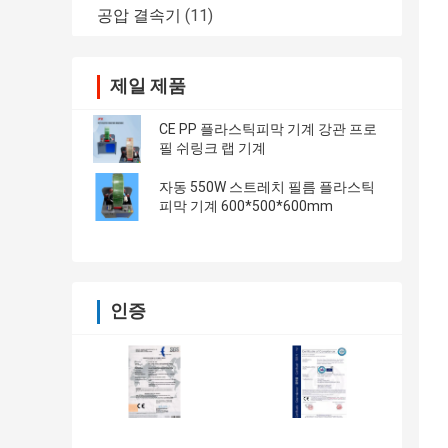
공압 결속기
(11)
제일 제품
CE PP 플라스틱피막 기계 강관 프로
필 쉬링크 랩 기계
자동 550W 스트레치 필름 플라스틱
피막 기계 600*500*600mm
인증