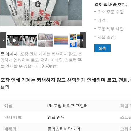
결제 및 배송 조건:
최소 주문 수량:
가격:
포장 세부 사항:
지불 조건:
접촉
큰 이미지 :
포장 인쇄 기계는 퇴색하지 않고 선
명하게 인쇄하며 로고, 전화, 이메일, 스트랩 폭
을 인쇄할 수 있습니다: 9-40mm
포장 인쇄 기계는 퇴색하지 않고 선명하게 인쇄하며 로고, 전화, 이
설명
이름:
PP 포장 테이프 프린터
작업 
인쇄 방법:
잉크 인쇄
스트랩
제품명:
플라스틱피막 기계
코팅 