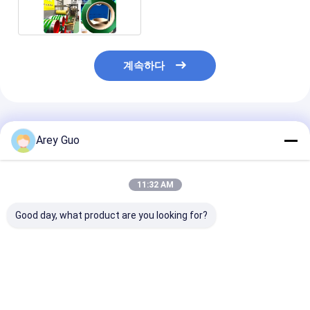
계속하다
추천된 제품
Arey Guo
11:32 AM
Good day, what product are you looking for?
에너지 절감 PET 플라
9-32MM PLC 제어 및
고속 > 150m/mi
스틱 철강 벨트 생산 라
자동 와이더와 함께
스트랩 생산 라인
인 220-250kg/H 용량
PET 스틸 스트랩 생산
와일딩 머신
으로 중량 화물 묶기
기계
최고의 가격
최고의 가격
최고의 