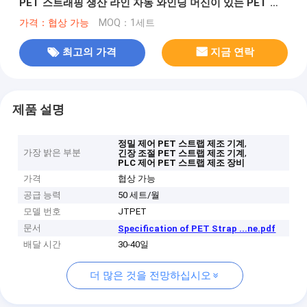
PET 스트래핑 생산 라인 자동 와인딩 머신이 있는 PET 포
장 스트랩
가격：협상 가능
MOQ：1세트
최고의 가격
지금 연락
제품 설명
,
정밀 제어 PET 스트랩 제조 기계
가장 밝은 부분
,
긴장 조절 PET 스트랩 제조 기계
PLC 제어 PET 스트랩 제조 장비
가격
협상 가능
공급 능력
50 세트/월
모델 번호
JTPET
문서
Specification of PET Strap ...ne.pdf
배달 시간
30-40일
더 많은 것을 전망하십시오