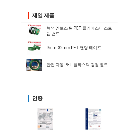
제일 제품
녹색 엠보스 된 PET 폴리에스터 스트
랩 밴드
9mm-32mm PET 밴딩 테이프
완전 자동 PET 플라스틱 강철 벨트
인증