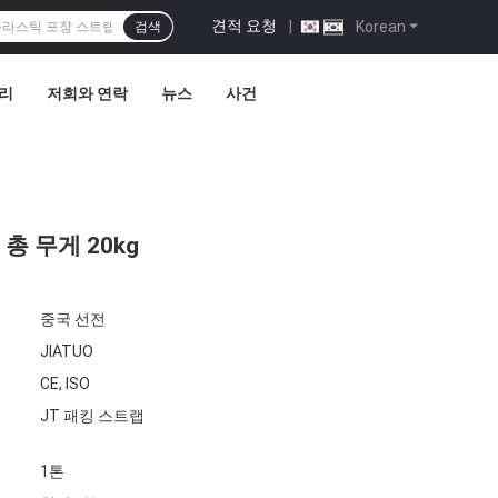
견적 요청
|
Korean
검색
관리
저희와 연락
뉴스
사건
, 총 무게 20kg
중국 선전
JIATUO
CE, ISO
JT 패킹 스트랩
1톤