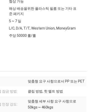
협상 가능
해상 배송을위한 플라스틱 필름 또는 기타 표
준 패키지
5 ~ 7 일
L/C, D/A, T/T, Western Union, MoneyGram
주당 50000 롤/롤
맞춤형 요구 사항으로서 PP 또는 PET
 잠금 방법:
클립 방법, 핫 멜트 방법
맞춤형 세부 사항 요구 사항으로
 인장 강도:
50kgs ~ 460kgs