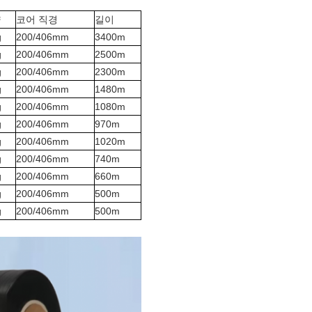
량
코어 직경
길이
g
200/406mm
3400m
g
200/406mm
2500m
g
200/406mm
2300m
g
200/406mm
1480m
g
200/406mm
1080m
g
200/406mm
970m
g
200/406mm
1020m
g
200/406mm
740m
g
200/406mm
660m
g
200/406mm
500m
g
200/406mm
500m