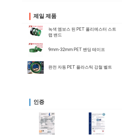
제일 제품
녹색 엠보스 된 PET 폴리에스터 스트
랩 밴드
9mm-32mm PET 밴딩 테이프
완전 자동 PET 플라스틱 강철 벨트
인증