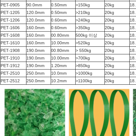
PET-0905
90.0mm
0.50mm
>150kg
20kg
18
PET-1205
120.0mm
0.50mm
>210kg
20kg
18
PET-1206
120.0mm
0.60mm
>240kg
20kg
18
PET-1606
160.0mm
0.60mm
>350kg
20kg
18
PET-1608
160.0mm
00.80mm
500kg 이상
20kg
18
PET-1610
160.0mm
10.00mm
>520kg
20kg
18
PET-1908
190.0mm
00.80mm
> 550kg
20kg
18
PET-1910
190.0mm
10.00mm
>700kg
20kg
18
PET-1912
190.0mm
1.20mm
>850kg
20kg
18
PET-2510
250.0mm
10.0mm
>1000kg
20kg
18
PET-2512
250.0mm
10.2mm
>1100kg
20kg
18