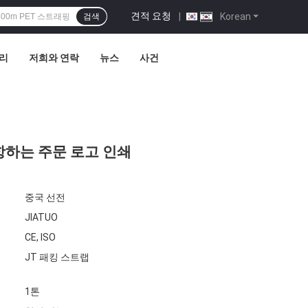
견적 요청
|
Korean
검색
관리
저희와 연락
뉴스
사건
항하는 주문 로고 인쇄
중국 선전
JIATUO
CE, ISO
JT 패킹 스트랩
1톤