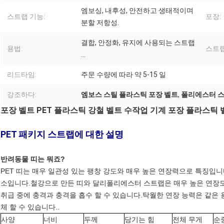
엠보싱, 내후성, 안전하고 생태적이며
스트랩 기능:
포장:
분할 저항성.
결합, 안정화, 유지에 사용되는 스트랩
용법:
스트랩
...
리드타임:
주문 수량에 따라 약 5-15 일
강조하다:
엠보스 스틸 플라스틱 포장 벨트
,
폴리에스터 스
포장 벨트 PET 플라스틱 강철 벨트 수작업 기계 포장 플라스틱 
PET 패키지 스트랩에 대한 설명
반려동물 띠는 뭐죠?
PET 띠는 매우 일관성 있는 팽창 강도와 매우 높은 연장력으로 특징입니
소입니다.철강으로 만든 띠와 달리폴리에스터 스트랩은 매우 높은 연장도를
취급 중에 충격과 충격을 흡수 할 수 있습니다.탁월한 연장 능력은 같은
체 할 수 있습니다..
사양
너비
두께
당기는 힘
전체 무게
순