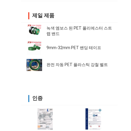
제일 제품
녹색 엠보스 된 PET 폴리에스터 스트
랩 밴드
9mm-32mm PET 밴딩 테이프
완전 자동 PET 플라스틱 강철 벨트
인증