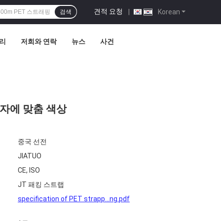
견적 요청
|
Korean
검색
관리
저희와 연락
뉴스
사건
 상자에 맞춤 색상
중국 선전
JIATUO
CE, ISO
JT 패킹 스트랩
specification of PET strapp...ng.pdf