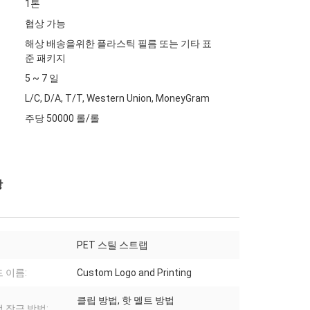
1톤
협상 가능
해상 배송을위한 플라스틱 필름 또는 기타 표
준 패키지
5 ~ 7 일
L/C, D/A, T/T, Western Union, MoneyGram
주당 50000 롤/롤
상
PET 스틸 스트랩
 이름:
Custom Logo and Printing
클립 방법, 핫 멜트 방법
 잠금 방법: