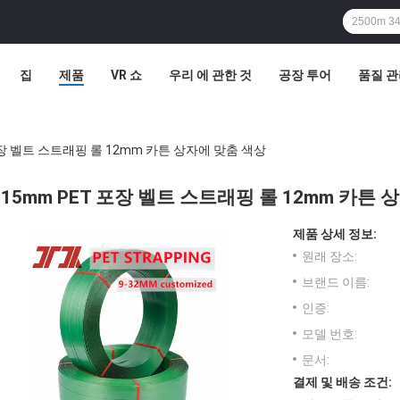
집
제품
VR 쇼
우리 에 관한 것
공장 투어
품질 
포장 벨트 스트래핑 롤 12mm 카튼 상자에 맞춤 색상
15mm PET 포장 벨트 스트래핑 롤 12mm 카튼
제품 상세 정보:
원래 장소:
브랜드 이름:
인증:
모델 번호:
문서:
결제 및 배송 조건: