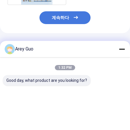
계속하다
추천된 제품
Arey Guo
1:32 PM
Good day, what product are you looking for?
에너지 절감 PET 플라
9-32MM PLC 제어 및
고속 > 150m/mi
스틱 철강 벨트 생산 라
자동 와이더와 함께
스트랩 생산 라인
인 220-250kg/H 용량
PET 스틸 스트랩 생산
와일딩 머신
으로 중량 화물 묶기
기계
최고의 가격
최고의 가격
최고의 