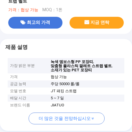
트랩 벨트
가격：협상 가능
MOQ：1톤
최고의 가격
지금 연락
제품 설명
,
녹색 엠보스형 PP 포장띠
가장 밝은 부분
,
맞춤형 플라스틱 팔레트 스트랩 벨트
소재가 있는 PET 포장띠
가격
협상 가능
공급 능력
주당 50000 롤/롤
모델 번호
JT 패킹 스트랩
배달 시간
5 ~ 7 일
브랜드 이름
JIATUO
더 많은 것을 전망하십시오