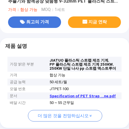
추출기와 함께공장 맞춤형 9-32mm PET 플라스틱 스트랩
생산 라인 100-600 / H 추출 출력으로 PET 스트랩 장비
가격：협상 가능
MOQ：1세트
최고의 가격
지금 연락
제품 설명
,
JIATUO 플라스틱 스트랩 제조 기계
가장 밝은 부분
,
PP 플라스틱 스트랩 제조 기계 250KW
250KW 단일 나사 pp 스트랩 엑스트루더
가격
협상 가능
공급 능력
50 세트/월
모델 번호
JTPET-100
문서
Specification of PET Strap ...ne.pdf
배달 시간
50 ~ 55 근무일
더 많은 것을 전망하십시오