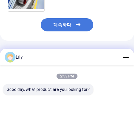
트랩 생산 라인 100-600 / H 추출 출력
으로 PET 스트랩 장비
계속하다
추천된 제품
Lily
2:53 PM
Good day, what product are you looking for?
에너지 절감 PET 플라
9-32MM PLC 제어 및
고속 > 150m/mi
스틱 철강 벨트 생산 라
자동 와이더와 함께
스트랩 생산 라인
인 220-250kg/H 용량
PET 스틸 스트랩 생산
와일딩 머신
으로 중량 화물 묶기
기계
최고의 가격
최고의 가격
최고의 