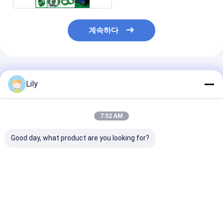
계속하다
추천된 제품
Lily
7:52 AM
Good day, what product are you looking for?
에너지 절감 PET 플라
9-32MM PLC 제어 및
고속 > 150m/mi
스틱 철강 벨트 생산 라
자동 와이더와 함께
스트랩 생산 라인
인 220-250kg/H 용량
PET 스틸 스트랩 생산
와일딩 머신
으로 중량 화물 묶기
기계
최고의 가격
최고의 가격
최고의 