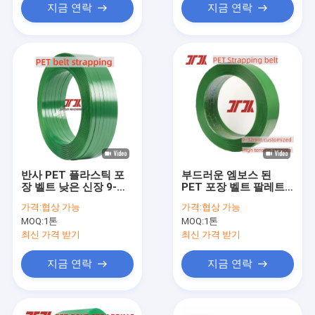
지금 연락
지금 연락
반사 PET 플라스틱 포
부드러운 엠보스 된
장 벨트 낮은 신장 9-
PET 포장 벨트 팔레트
32mm 폴리프로필렌 스
용 사용 벽돌 포장 강한
가격:
협상 가능
가격:
협상 가능
트래핑 강한 강도
힘과 좋은 유연성
MOQ:
1톤
MOQ:
1톤
최신 가격 받기
최신 가격 받기
지금 연락
지금 연락