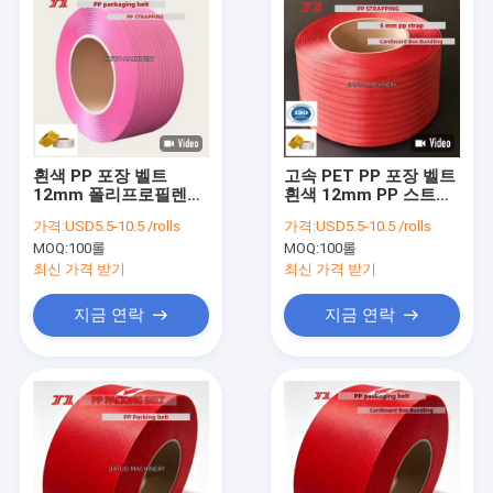
흰색 PP 포장 벨트
고속 PET PP 포장 벨트
12mm 폴리프로필렌
흰색 12mm PP 스트랩
PP 스트랩 자동 스트랩
과일 묶기에 적합한 높
가격:
USD5.5-10.5 /rolls
가격:
USD5.5-10.5 /rolls
기계용
은 견고성
MOQ:
100롤
MOQ:
100롤
최신 가격 받기
최신 가격 받기
지금 연락
지금 연락
집
제품
VR 쇼