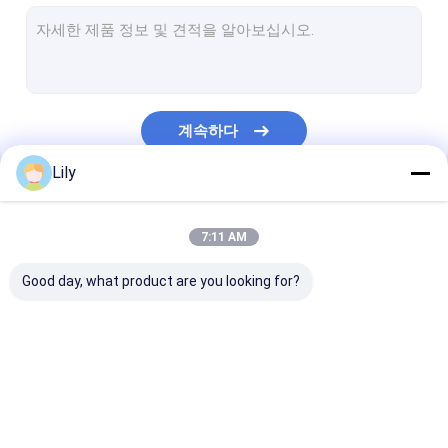
PET 스트랩 압출 라인
가죽끈 밴드 권상기
자동 포장 기계
계속하다
스트랩을 패키징하는 PET
Lily
PP 포장 벨트
우리의 카테고리
벨트 성형기를 싸기
7:11 AM
포장 테이프 인쇄 기계
Good day, what product are you looking for?
플라스틱 필름 엠보스 기계
인장 시험기
PP 스트랩 만드는 기계
기계를 만드는 PET 스
PP 스트랩 밴드
플라스틱 추출 스크린 변경
트랩
인