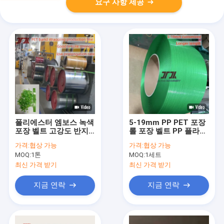
요구 사항 제공
폴리에스터 엠보스 녹색
5-19mm PP PET 포장
포장 벨트 고강도 반지
롤 포장 벨트 PP 플라스
200-850kg
틱 포장 롤 Pp 스트랩 밴
가격:
협상 가능
가격:
협상 가능
드
MOQ:
1톤
MOQ:
1세트
최신 가격 받기
최신 가격 받기
지금 연락
지금 연락