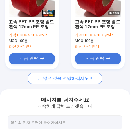
우리 에 관한 것
공장 투어
고속 PET PP 포장 벨트
고속 PET PP 포장 벨트
흰색 12mm PP 포장 스
흰색 12mm PP 포장 스
품질 관리
트랩 자동 스트랩 머신
트랩 자동 스트랩 머신
가격:
USD5.5-10.5 /rolls
가격:
USD5.5-10.5 /rolls
에 적합
에 적합
MOQ:
100롤
MOQ:
100롤
저희와 연락
최신 가격 받기
최신 가격 받기
뉴스
지금 연락
지금 연락
사건
더 많은 것을 전망하십시오
PP 스트랩 만드는 기계
메시지를 남겨주세요
신속하게 답변 드리겠습니다
기계를 만드는 PET 스트랩
PP 스트랩 밴드 압출 라인