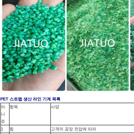
PET 스트랩 생산 라인 기계 목록
아
항목
사양
니
죠
1
힘
고객의 공장 전압에 따라