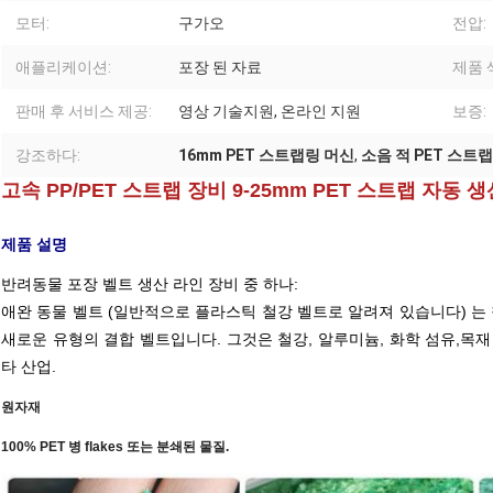
모터:
구가오
전압:
애플리케이션:
포장 된 자료
제품 
판매 후 서비스 제공:
영상 기술지원, 온라인 지원
보증:
강조하다:
16mm PET 스트랩링 머신
,
소음 적 PET 스트
고속 PP/PET 스트랩 장비 9-25mm PET 스트랩 자동 
제품 설명
반려동물 포장 벨트 생산 라인 장비 중 하나:
애완 동물 벨트 (일반적으로 플라스틱 철강 벨트로 알려져 있습니다) 
새로운 유형의 결합 벨트입니다. 그것은 철강, 알루미늄, 화학 섬유,목재 톱
타 산업.
원자재
100% PET 병 flakes 또는 분쇄된 물질.