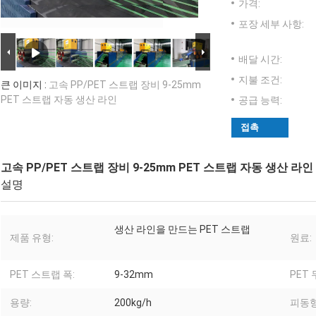
가격:
포장 세부 사항:
배달 시간:
지불 조건:
큰 이미지 :
고속 PP/PET 스트랩 장비 9-25mm
PET 스트랩 자동 생산 라인
공급 능력:
접촉
고속 PP/PET 스트랩 장비 9-25mm PET 스트랩 자동 생산 라인
설명
생산 라인을 만드는 PET 스트랩
제품 유형:
원료:
PET 스트랩 폭:
9-32mm
PET 
용량:
200kg/h
피동형