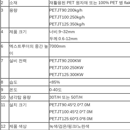
2
소재
재활용된 PET 원자재 또는 100% PET 병 flak
3
용량
PETJT90:200kg/h
PETJT100:250kg/h
PETJT125:350kg/h
4
제품 크기
너비:9~32mm
두께:0.6-12mm
6
엑스트루더의 중간 높
7000mm
이
7
설비 전력
PETJT90:200KW
PETJT100:250KW
PETJT125:300KW
8
습도
<85%
9
온도
0-40도
10
냉각탑 용량
30T/H 또는 50T/H
11
설치 크기
PETJT90:45*2.0*7.0M
PETJT100:45*2.0*7.0M
PETJT125:60*3.0*8.0M
12
제품 색상
녹색/검은/핑크/노란색