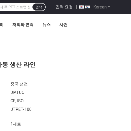
견적 요청
|
Korean
검색
관리
저희와 연락
뉴스
사건
 자동 생산 라인
중국 선전
JIATUO
CE, ISO
JTPET-100
1세트