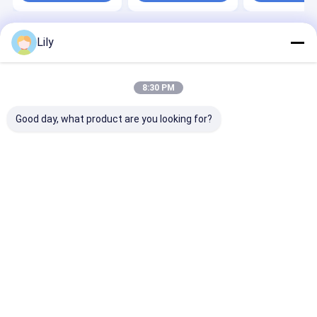
Lily
Desktop Site
홈
사이트맵
연락처
사이트맵
개인정보 보호 정책
품질
PP 스트랩 만드는 기계
중국 공장.Copyright © 2026 SHENZHEN
8:30 PM
JIATUO PLASTIC MACHINERY CO.,LTD. All Rights Reserved.
Good day, what product are you looking for?
집
제품
VR 쇼