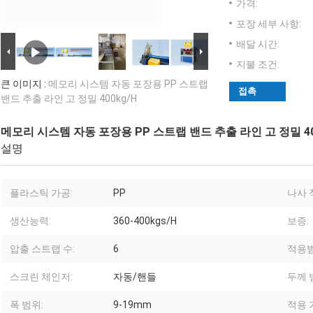
가격:
포장 세부 사항:
배달 시간:
지불 조건:
큰 이미지 :
메모리 시스템 자동 포장용 PP 스트랩
접촉
밴드 추출 라인 고 정밀 400kg/H
메모리 시스템 자동 포장용 PP 스트랩 밴드 추출 라인 고 정밀 40
설명
플라스틱 가공:
PP
나사 
생산능력:
360-400kgs/H
보증:
압출 스트랩 수:
6
적용범
스크린 체인저:
자동/핸들
두께 
폭 범위:
9-19mm
적용 