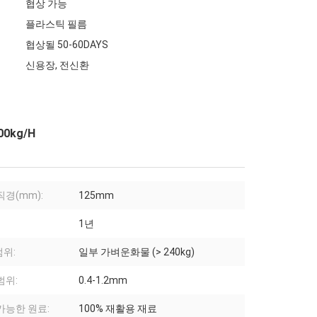
협상 가능
플라스틱 필름
협상될 50-60DAYS
신용장, 전신환
0kg/H
직경(mm):
125mm
1년
위:
일부 가벼운화물 (> 240kg)
범위:
0.4-1.2mm
가능한 원료:
100% 재활용 재료