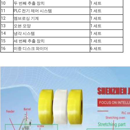
10
두 번째 추출 장치
1 세트
11
PLC 전기 제어 시스템
1 세트
12
엠브로싱 기계
1 세트
13
오븐 모양
1 세트
14
냉각 시스템
1 세트
15
세 번째 추출 장치
1 세트
16
이중 디스크 와이더
6 세트