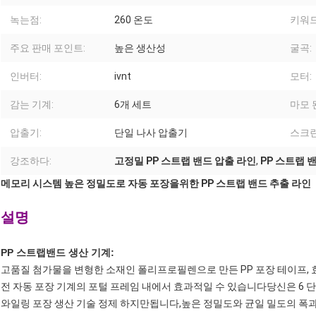
녹는점:
260 온도
키워드
주요 판매 포인트:
높은 생산성
굴곡:
인버터:
ivnt
모터:
감는 기계:
6개 세트
마모 
압출기:
단일 나사 압출기
스크린
강조하다:
고정밀 PP 스트랩 밴드 압출 라인
,
PP 스트랩 밴
메모리 시스템 높은 정밀도로 자동 포장을위한 PP 스트랩 밴드 추출 라인
설명
PP 스트랩밴드 생산 기계:
고품질 첨가물을 변형한 소재인 폴리프로필렌으로 만든 PP 포장 테이프, 
전 자동 포장 기계의 포털 프레임 내에서 효과적일 수 있습니다당신은 6 단계 
와일링 포장 생산 기술 정제 하지만됩니다,높은 정밀도와 균일 밀도의 폭과 