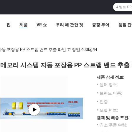
집
제품
VR 쇼
우리 에 관한 것
공장 투어
품질 
동 포장용 PP 스트랩 밴드 추출 라인 고 정밀 400kg/H
메모리 시스템 자동 포장용 PP 스트랩 밴드 추출 라
제품 상세 정보:
원래 장소:
브랜드 이름:
인증:
모델 번호:
결제 및 배송 조건:
최소 주문 수량: