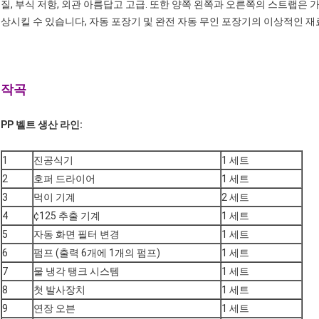
질, 부식 저항, 외관 아름답고 고급. 또한 양쪽 왼쪽과 오른쪽의 스트랩은
상시킬 수 있습니다, 자동 포장기 및 완전 자동 무인 포장기의 이상적인 재
작곡
PP 벨트 생산 라인:
1
진공식기
1 세트
2
호퍼 드라이어
1 세트
3
먹이 기계
2 세트
4
¢125 추출 기계
1 세트
5
자동 화면 필터 변경
1 세트
6
펌프 (출력 6개에 1개의 펌프)
1 세트
7
물 냉각 탱크 시스템
1 세트
8
첫 발사장치
1 세트
9
연장 오븐
1 세트