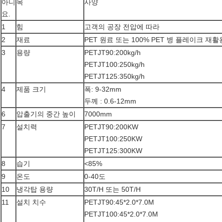
아니
목
사양
요.
1
힘
고객의 공장 전압에 따라
2
재료
PET 원료 또는 100% PET 병 플레이크 재활
3
용량
PETJT90:200kg/h
PETJT100:250kg/h
PETJT125:350kg/h
4
제품 크기
폭: 9-32mm
두께 : 0.6-12mm
6
압출기의 중간 높이
7000mm
7
설치력
PETJT90:200KW
PETJT100:250KW
PETJT125:300KW
8
습기
<85%
9
온도
0-40도
10
냉각탑 용량
30T/H 또는 50T/H
11
설치 치수
PETJT90:45*2.0*7.0M
PETJT100:45*2.0*7.0M