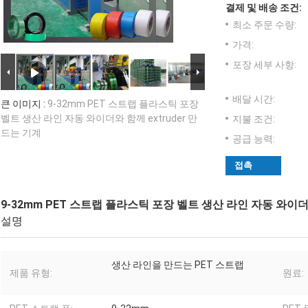
결제 및 배송 조건:
최소 주문 수량:
가격:
포장 세부 사항:
배달 시간:
큰 이미지 :
9-32mm PET 스트랩 플라스틱 포장
벨트 생산 라인 자동 와이더와 함께 extruder 만
지불 조건:
드는 기계
공급 능력:
접촉
9-32mm PET 스트랩 플라스틱 포장 벨트 생산 라인 자동 와이더와
설명
생산 라인을 만드는 PET 스트랩
제품 유형:
원료: