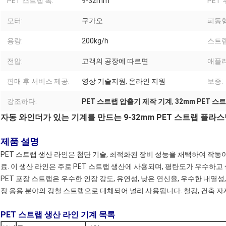
PET 스트랩 폭:
9-32mm
PET 
모터:
구가오
피동형
용량:
200kg/h
스트랩
전압:
고객의 공장에 따르면
애플
판매 후 서비스 제공:
영상 기술지원, 온라인 지원
보증:
강조하다:
PET 스트랩 압출기 제작 기계
,
32mm PET 스
자동 와인더가 있는 기계를 만드는 9-32mm PET 스트랩 플라
제품 설명
PET 스트랩 생산 라인은 첨단 기술, 최적화된 장비 성능을 채택하여 작동이 
료. 이 생산 라인은 주로 PET 스트랩 생산에 사용되며, 평탄도가 우수하고
PET 포장 스트랩은 우수한 인장 강도, 유연성, 낮은 연신율, 우수한 내열
장 응용 분야의 강철 스트랩으로 대체되어 널리 사용됩니다. 철강, 건축 자재, 화
PET 스트랩 생산 라인 기계 목록