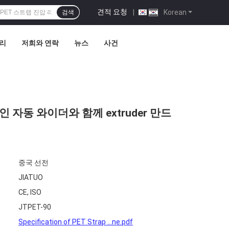
견적 요청
|
Korean
검색
관리
저희와 연락
뉴스
사건
인 자동 와이더와 함께 extruder 만드
중국 선전
JIATUO
CE, ISO
JTPET-90
Specification of PET Strap ...ne.pdf