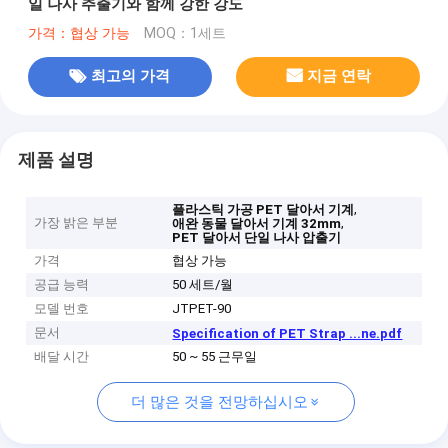
일 나사 추출기와 함께 강한 강도
가격：협상 가능
MOQ：1세트
최고의 가격
지금 연락
제품 설명
,
플라스틱 가공 PET 달아서 기계
가장 밝은 부분
,
애완 동물 달아서 기계 32mm
PET 달아서 단일 나사 압출기
가격
협상 가능
공급 능력
50 세트/월
모델 번호
JTPET-90
문서
Specification of PET Strap ...ne.pdf
배달 시간
50 ~ 55 근무일
더 많은 것을 전망하십시오