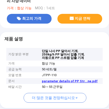
리 사양 데이터
가격：협상 가능
MOQ：1세트
최고의 가격
지금 연락
제품 설명
,
단일 나사 PP 달아서 기계
가장 밝은 부분
,
250kg/h PP 달아서 압출 기계
자동으로 PP 스트랩 압출 기계
가격
협상 가능
공급 능력
50 세트/월
모델 번호
JTPP-110
문서
parameter details of PP Str...ne.pdf
배달 시간
50 ~ 55 근무일
더 많은 것을 전망하십시오