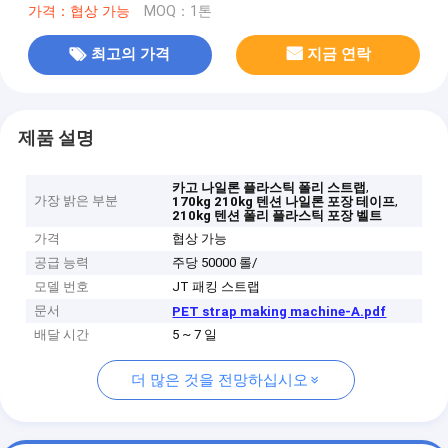
가격：협상 가능
MOQ：1톤
최고의 가격
지금 연락
제품 설명
,
카고 나일론 플라스틱 폴리 스트랩
가장 밝은 부분
,
170kg 210kg 텐션 나일론 포장 테이프
210kg 텐션 폴리 플라스틱 포장 벨트
가격
협상 가능
공급 능력
주당 50000 롤/
모델 번호
JT 패킹 스트랩
문서
PET strap making machine-A.pdf
배달 시간
5 ~ 7 일
더 많은 것을 전망하십시오