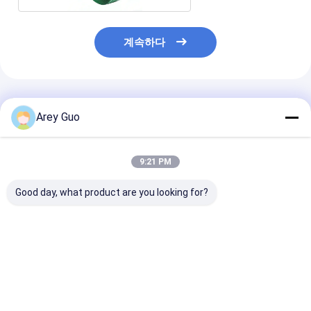
계속하다
추천된 제품
Arey Guo
9:21 PM
Good day, what product are you looking for?
자동 PET 플라스틱 강
수동 스트랩링 도구용
맞춤형 PET 달
철 벨트 초록색 PET 스
16mm 녹색 PET 포장
물 포장 맞춤형 
트랩링
밴드
포장 벨트 플라스
트랩
최고의 가격
최고의 가격
최고의 