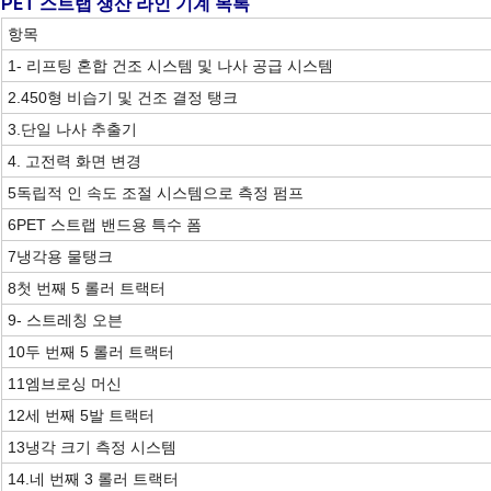
PET 스트랩 생산 라인 기계 목록
항목
1- 리프팅 혼합 건조 시스템 및 나사 공급 시스템
2.450형 비습기 및 건조 결정 탱크
3.
단일 나사 추출기
4. 고전력 화면 변경
5독립적 인 속도 조절 시스템으로 측정 펌프
6PET 스트랩 밴드용 특수 폼
7냉각용 물탱크
8첫 번째 5 롤러 트랙터
9- 스트레칭 오븐
10두 번째 5 롤러 트랙터
11엠브로싱 머신
12세 번째 5발 트랙터
13냉각 크기 측정 시스템
14.
네 번째 3 롤러 트랙터