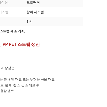
이션:
오토매틱
시스템:
참여 시스템
1년
PP 스트랩 제조 기계
,
 PP PET 스트랩 생산
며 장점은:
 또는 분쇄 된 재료 또는 두꺼운 곡물 재료
료로, 분쇄, 청소, 건조 재료 후.
틱 철강 벨트