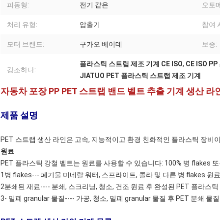
피동형:
전기 같은
오토메
처리 유형:
압출기
참여 
모터 브랜드:
구가오 베이데
보증:
플라스틱 스트립 제조 기계 CE ISO
,
CE ISO 
강조하다:
JIATUO PET 플라스틱 스트랩 제조 기계
자동차 포장 PP PET 스트랩 밴드 벨트 추출 기계 생산 라인
제품 설명
PET 스트랩 생산 라인은 고속, 지능적이고 환경 친화적인 플라스틱 장비이
원료
PET 플라스틱 강철 벨트는 원료를 사용할 수 있습니다: 100% 병 flakes
1병 flakes--- 폐기물 미네랄 워터, 스프라이트, 콜라 및 다른 병 flakes 원
2분쇄된 재료---- 분쇄, 스크리닝, 청소, 건조 원료 후 완성된 PET 플라스
3- 밀폐 granular 물질---- 가공, 청소, 밀폐 granular 물질 후 PET 분쇄 물질