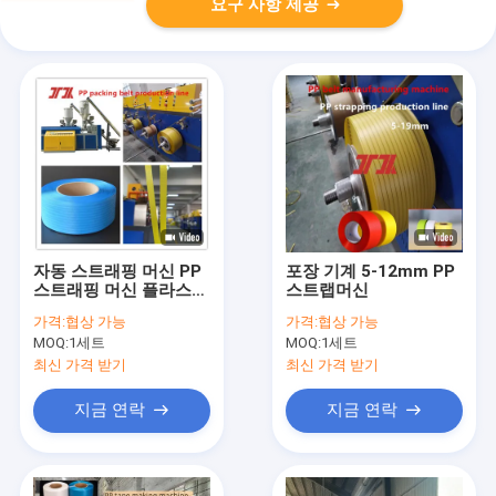
요구 사항 제공
자동 스트래핑 머신 PP
포장 기계 5-12mm PP
스트래핑 머신 플라스틱
스트랩머신
기계 PP 스트래핑 테이
가격:
협상 가능
가격:
협상 가능
프 엑스트루더 PLC 제
MOQ:
1세트
MOQ:
1세트
어
최신 가격 받기
최신 가격 받기
지금 연락
지금 연락