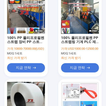
100% PP 폴리프로필렌
100% 폴리프로필렌 PP
스트랩 장비 PP 스트랩
스트랩링 기계 PLC 제
기계 PP 스트랩 생산 라
어 시스템으로 PP 스트
가격:
10000-70000.00(USD)
가격:
USD1000.00-12500.00
인 고속 PP 스트랩 PLC
랩링 생산 라인
MOQ:
1세트
MOQ:
1세트
제어 시스템
최신 가격 받기
최신 가격 받기
지금 연락
지금 연락
집
제품
VR 쇼