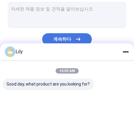
PET 스트랩 압출 라인
가죽끈 밴드 권상기
자동 포장 기계
계속하다
스트랩을 패키징하는 PET
Lily
PP 포장 벨트
우리의 카테고리
벨트 성형기를 싸기
10:05 AM
포장 테이프 인쇄 기계
Good day, what product are you looking for?
플라스틱 필름 엠보스 기계
인장 시험기
PP 스트랩 만드는 기계
기계를 만드는 PET 스
PP 스트랩 밴드
플라스틱 추출 스크린 변경
트랩
인