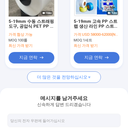
우리 에 관한 것
공장 투어
5-19mm 수동 스트래핑
5-19mm 고속 PP 스트
도구, 공압식 PET PP 스
랩 생산 라인 PP 스트랩
품질 관리
트래핑 기계에 사용되는
장비 PP 스트랩 기계 독
가격:
협상 가능
가격:
USD:58000-62000(Negotiable)
폴리프로필렌 스트래핑
특한 냉각 순환 시스템
MOQ:
100롤
MOQ:
1세트
저희와 연락
최신 가격 받기
최신 가격 받기
뉴스
지금 연락
지금 연락
사건
더 많은 것을 전망하십시오
PP 스트랩 만드는 기계
메시지를 남겨주세요
신속하게 답변 드리겠습니다
기계를 만드는 PET 스트랩
PP 스트랩 밴드 압출 라인