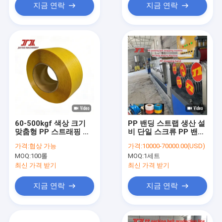
지금 연락
지금 연락
60-500kgf 색상 크기
PP 밴딩 스트랩 생산 설
맞춤형 PP 스트래핑 기
비 단일 스크류 PP 밴딩
계 자동 포장을 위한 PP
기 자동 밴딩기
가격:
협상 가능
가격:
10000-70000.00(USD)
스트래핑 롤
MOQ:
100롤
MOQ:
1세트
최신 가격 받기
최신 가격 받기
지금 연락
지금 연락