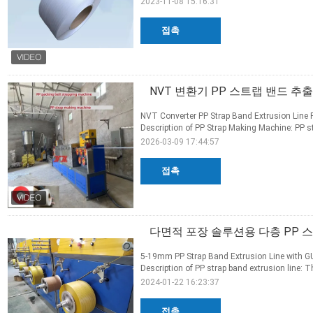
2023-11-08 15:16:31
접촉
NVT 변환기 PP 스트랩 밴드 추출
NVT Converter PP Strap Band Extrusion Line
Description of PP Strap Making Machine: PP st
2026-03-09 17:44:57
접촉
다면적 포장 솔루션용 다층 PP 
5-19mm PP Strap Band Extrusion Line with G
Description of PP strap band extrusion line: Th
2024-01-22 16:23:37
접촉