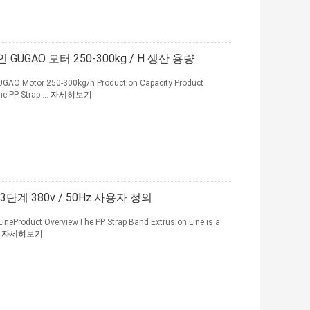
GUGAO 모터 250-300kg / H 생산 용량
UGAO Motor 250-300kg/h Production Capacity Product
e PP Strap ...
자세히보기
계 380v / 50Hz 사용자 정의
LineProduct OverviewThe PP Strap Band Extrusion Line is a
.
자세히보기