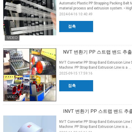
Automatic Plastic PP Strapping Packing Be
material process and extrusion system. • High
2024-04-16 10:40:49
접촉
NVT 변환기 PP 스트랩 밴드 추출
NVT Converter PP Strap Band Extrusion Line 
Machine: PP Strap Band Extrusion Line is a ...
2025-09-15 17:59:16
접촉
INVT 변환기 PP 스트랩 밴드 추
NVT Converter PP Strap Band Extrusion Line 
Machine: PP Strap Band Extrusion Line is a ...