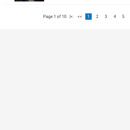
Page 1 of 10
|<
<<
1
2
3
4
5