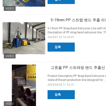
5-19mm PP 스트랩 밴드 추출 라인 
5-19mm PP Strap Band Extrusion Line with G
Description of PP strap band extrusion line: Th
2024-01-22 16:29:01
접촉
고효율 PP 스트래핑 밴드 추출선 3단
Product Description:PP Strap Band Extrusion 
state-of-the-art production line designed for ..
2024-04-26 11:52:31
접촉