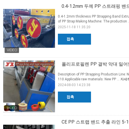
0.4-1.2mm 두께 PP 스트래핑
0.4-1.2mm thickness PP Strapping Band Extru
of PP Strap Making Machine: The production .
2025-11-18 11:35:20
접촉
폴리프로필렌 PP 결박 악대 밀어
Description of PP Strapping Production Line: 
110 Applicable raw materials: New PP ...
자세
2024-08-03 14:23:38
접촉
CE PP 스트랩 밴드 추출 라인 5-1