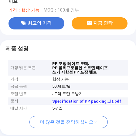
이프
가격：협상 가능
MOQ：100개 명부
최고의 가격
지금 연락
제품 설명
,
PP 포장 테이프 도매
가장 밝은 부분
,
PP 폴리프로필렌 스트랩 테이프
쓰기 저항성 PP 포장 벨트
가격
협상 가능
공급 능력
50 세트/월
모델 번호
JT색 로탄 모방기
문서
Specification of PP packing...lt.pdf
배달 시간
5-7 일
더 많은 것을 전망하십시오