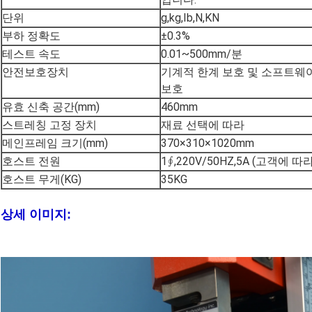
단위
g,kg,Ib,N,KN
부하 정확도
±0.3%
테스트 속도
0.01~500mm/분
안전보호장치
기계적 한계 보호 및 소프트웨
보호
유효 신축 공간(mm)
460mm
스트레칭 고정 장치
재료 선택에 따라
메인프레임 크기(mm)
370×310×1020mm
호스트 전원
1∮,220V/50HZ,5A (고객에 
호스트 무게(KG)
35KG
상세 이미지: