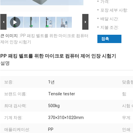
가격:
포장 세부 사항:
배달 시간:
지불 조건:
큰 이미지 :
PP 패킹 벨트를 위한 마이크로 컴퓨터
접촉
제어 인장 시험기
PP 패킹 벨트를 위한 마이크로 컴퓨터 제어 인장 시험기
설명
보증:
1년
맞춤형
브랜드 이름:
Tensile tester
힘:
최대 검사력:
500kg
시험 
기계 차원:
370×310×1020mm
무게:
애플리케이션:
PP
인쇄: