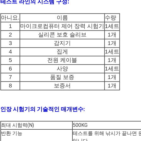
테스트 라인의 시스템 구성:
아니요.
이름
수량
1
마이크로컴퓨터 제어 장력 시험기
1세트
2
실리콘 보호 슬리브
1개
3
감지기
1개
4
집게
1세트
5
전원 케이블
1개
6
사양
1세트
7
품질 보증
1개
8
보증서
1개
인장 시험기의 기술적인 매개변수:
최대 시험력(N)
500KG
반환 기능
테스트를 위해 낚시가 끝나면 
입니다.