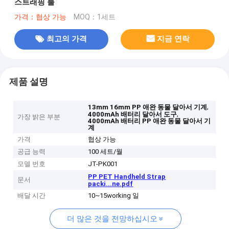
스트래핑 툴
가격：협상 가능
MOQ：1세트
최고의 가격
지금 연락
제품 설명
,
13mm 16mm PP 애완 동물 달아서 기계
,
4000mAh 배터리 달아서 도구
가장 밝은 부분
4000mAh 배터리 PP 애완 동물 달아서 기
계
가격
협상 가능
공급 능력
100 세트/월
모델 번호
JT-PK001
PP PET Handheld Strap
문서
packi...ne.pdf
배달 시간
10~15working 일
더 많은 것을 전망하십시오