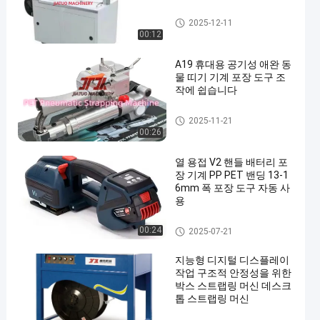
자동 포장 기계
2025-12-11
00:12
A19 휴대용 공기성 애완 동
물 띠기 기계 포장 도구 조
작에 쉽습니다
공압 결속기
2025-11-21
00:26
열 용접 V2 핸들 배터리 포
장 기계 PP PET 밴딩 13-1
6mm 폭 포장 도구 자동 사
용
자동 포장 기계
00:24
2025-07-21
지능형 디지털 디스플레이
작업 구조적 안정성을 위한
박스 스트랩링 머신 데스크
톱 스트랩링 머신