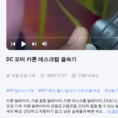
DC 모터 카톤 데스크탑 결속기
자동 포장 기계
2025-11-27
3760 조회수
#
PP 달아서 기계
#
PET 핸드 헬드 달아서 기계 버클 무료
#
버클 
카튼 발레이어, 가열 결합 발레이어, 카튼 데스크톱 발레이어, 2.5초/스
포장 기계: 자동 발레이터의 관절은고열연결, 단단히 결합 할 수 있는 발
계의 특성: 간단하고 작동하기 쉽고, 낮은 실패율과 빠른 속도....
더 많