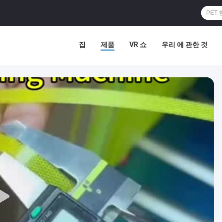
집
제품
VR 쇼
우리 에 관한 것