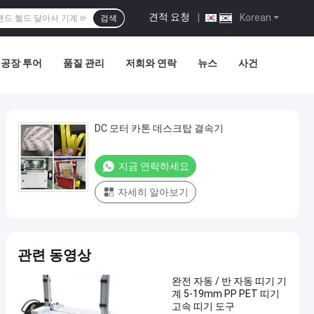
견적 요청
|
Korean
검색
공장 투어
품질 관리
저희와 연락
뉴스
사건
DC 모터 카톤 데스크탑 결속기
지금 연락하세요
자세히 알아보기
관련 동영상
완전 자동 / 반 자동 띠기 기
계 5-19mm PP PET 띠기
고속 띠기 도구