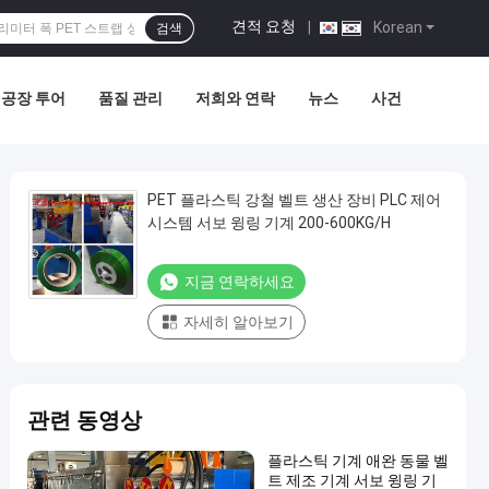
견적 요청
|
Korean
검색
공장 투어
품질 관리
저희와 연락
뉴스
사건
PET 플라스틱 강철 벨트 생산 장비 PLC 제어
시스템 서보 윙링 기계 200-600KG/H
지금 연락하세요
자세히 알아보기
관련 동영상
플라스틱 기계 애완 동물 벨
트 제조 기계 서보 윙링 기