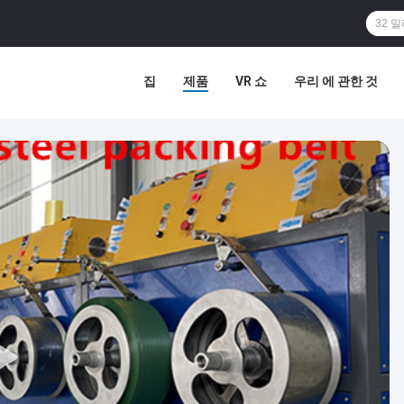
집
제품
VR 쇼
우리 에 관한 것