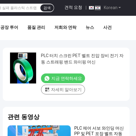
견적 요청
|
Korean
검색
공장 투어
품질 관리
저희와 연락
뉴스
사건
PLC 터치 스크린 PET 벨트 진압 장비 전기 자
동 스트래핑 밴드 와이핑 머신
지금 연락하세요
자세히 알아보기
관련 동영상
PLC 제어 서보 와인딩 머신
PP 및 PET 포장 벨트 자동