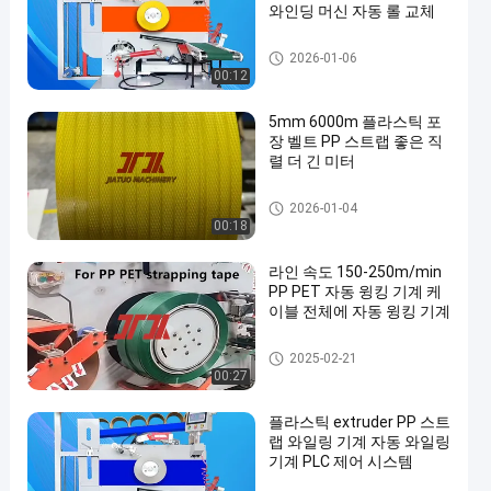
와인딩 머신 자동 롤 교체
가죽끈 밴드 권상기
2026-01-06
00:12
5mm 6000m 플라스틱 포
장 벨트 PP 스트랩 좋은 직
렬 더 긴 미터
PP 포장 벨트
2026-01-04
00:18
라인 속도 150-250m/min
PP PET 자동 윙킹 기계 케
이블 전체에 자동 윙킹 기계
가죽끈 밴드 권상기
2025-02-21
00:27
플라스틱 extruder PP 스트
랩 와일링 기계 자동 와일링
기계 PLC 제어 시스템