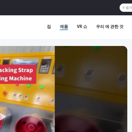
집
제품
VR 쇼
우리 에 관한 것